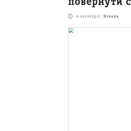
повернути с
в категоріі:
Новини