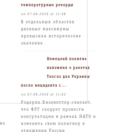
температурные рекорды
on 07.08.2026 at 11:08
В отдельных областях
дневные максимумы
превысили исторические
значения
Немецкий политик
напомнил о ракетах
Taurus для Украины
после инцидента с...
on 07.08.2026 at 11:02
Родерих Кизеветтер считает,
что ФРГ следует провести
а
консультации в рамках НАТО и
аво
изменить свою политику в
отношении России