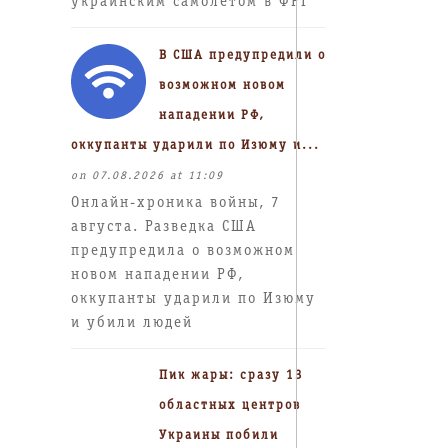
украинским самолетом в ФРГ
В США предупредили о
возможном новом
нападении РФ,
оккупанты ударили по Изюму и...
on 07.08.2026 at 11:09
Онлайн-хроника войны, 7
августа. Разведка США
предупредила о возможном
новом нападении РФ,
оккупанты ударили по Изюму
и убили людей
Пик жары: сразу 13
областных центров
Украины побили