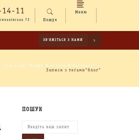
-14-11
Меню
асильківська 72
Пошук
ЗВ'ЯЖІТЬСЯ З НАМИ
Law-firm "Popko Brothers & Partners"
>
Записи з теґами"блог"
ПОШУК
и