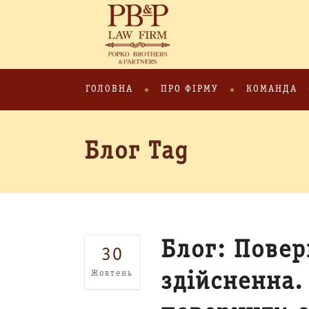
ГОЛОВНА
ПРО ФІРМУ
КОМАНДА
Блог Tag
Блог: Повер
30
Жовтень
здійсненна.