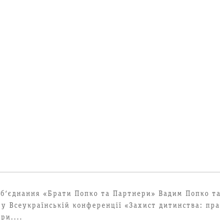
об‘єднання «Брати Попко та Партнери» Вадим Попко т
 у Всеукраїнській конференції «Захист дитинства: пр
ри....