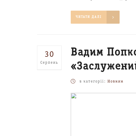
ЧИТАТИ ДАЛІ
Вадим Попк
30
Серпень
«Заслужени
в категоріі:
Новини