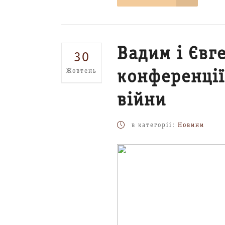
Вадим і Євг
30
Жовтень
конференції
війни
в категоріі:
Новини